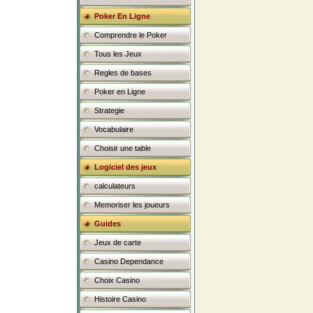
Poker En Ligne
Comprendre le Poker
Tous les Jeux
Regles de bases
Poker en Ligne
Strategie
Vocabulaire
Choisir une table
Logiciel des jeux
calculateurs
Memoriser les joueurs
Guides
Jeux de carte
Casino Dependance
Choix Casino
Histoire Casino