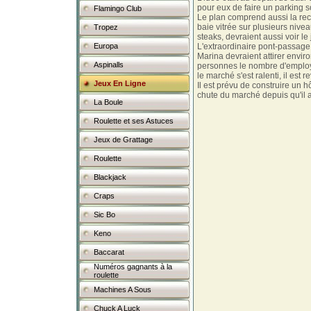
pour eux de faire un parking so
Flamingo Club
Le plan comprend aussi la rec
baie vitrée sur plusieurs nive
Tropez
steaks, devraient aussi voir le 
L'extraordinaire pont-passage 
Europa
Marina devraient attirer envir
Aspinalls
personnes le nombre d'employ
le marché s'est ralenti, il est 
Jeux En Ligne
Il est prévu de construire un 
chute du marché depuis qu'il 
La Boule
Roulette et ses Astuces
Jeux de Grattage
Roulette
Blackjack
Craps
Sic Bo
Keno
Baccarat
Numéros gagnants à la
roulette
Machines A Sous
Chuck A Luck