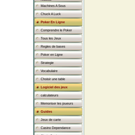
Machines A Sous
Chuck A Luck
Poker En Ligne
Comprendre le Poker
Tous les Jeux
Regles de bases
Poker en Ligne
Strategie
Vocabulaire
Choisir une table
Logiciel des jeux
calculateurs
Memoriser les joueurs
Guides
Jeux de carte
Casino Dependance