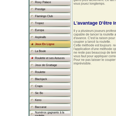
gains plus facilement. Ce fait 
Roxy Palace
vous jouez longtemps.
Prestige
Flamingo Club
L'avantage D'être I
Tropez
Europa
Il y a plusieurs joueurs profes
capable de lancer la roulette a
Aspinalls
d'avance. C'est la raison pour 
coupier a lancé la roulette.
Jeux En Ligne
Cette méthode est toujours re
l'application d'une méthode cpm
La Boule
ne reste pas beaucoup de temps
vous faut pour appliquer corr
Roulette et ses Astuces
Pour ne pas laisser le coupie
imprévisible.
Jeux de Grattage
Roulette
Blackjack
Craps
Sic Bo
Keno
Baccarat
Numéros gagnants à la
roulette