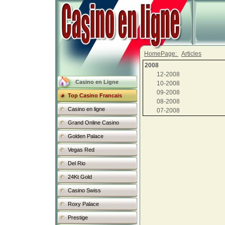
HomePage:
Articles
2008
12-2008
Casino en Ligne
10-2008
09-2008
Top Casino Francais
08-2008
Casino en ligne
07-2008
Grand Online Casino
Golden Palace
Vegas Red
Del Rio
24Kt Gold
Casino Swiss
Roxy Palace
Prestige