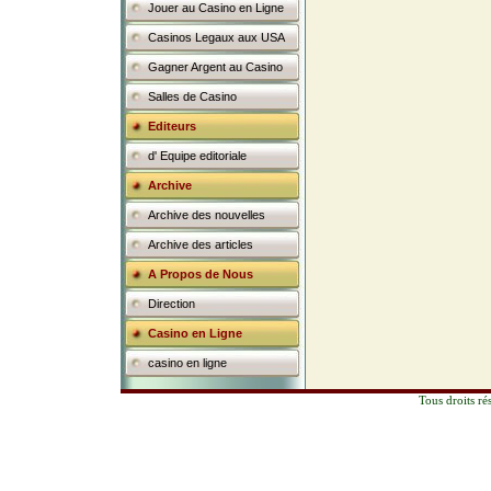
Jouer au Casino en Ligne
Casinos Legaux aux USA
Gagner Argent au Casino
Salles de Casino
Editeurs
d' Equipe editoriale
Archive
Archive des nouvelles
Archive des articles
A Propos de Nous
Direction
Casino en Ligne
casino en ligne
Tous droits r