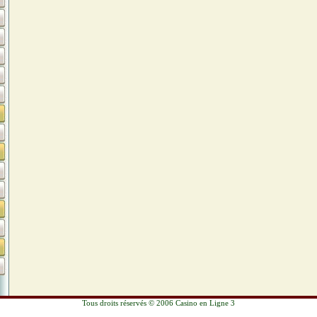
Tous droits réservés © 2006
Casino en Ligne
3