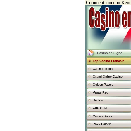
Comment jouer au Kéno ?
Casino en Ligne
Top Casino Francais
Casino en ligne
Grand Online Casino
Golden Palace
Vegas Red
Del Rio
24Kt Gold
Casino Swiss
Roxy Palace