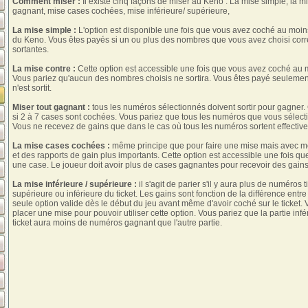
Comment miser :
Il existe cinq façons de miser au Kéno : La mise simple, la mi
gagnant, mise cases cochées, mise inférieure/ supérieure,
La mise simple :
L'option est disponible une fois que vous avez coché au moins
du Keno. Vous êtes payés si un ou plus des nombres que vous avez choisi cor
sortantes.
La mise contre :
Cette option est accessible une fois que vous avez coché au m
Vous pariez qu'aucun des nombres choisis ne sortira. Vous êtes payé seuleme
n'est sortit.
Miser tout gagnant :
tous les numéros sélectionnés doivent sortir pour gagner. 
si 2 à 7 cases sont cochées. Vous pariez que tous les numéros que vous sélect
Vous ne recevez de gains que dans le cas où tous les numéros sortent effectiv
La mise cases cochées :
même principe que pour faire une mise mais avec m
et des rapports de gain plus importants. Cette option est accessible une fois 
une case. Le joueur doit avoir plus de cases gagnantes pour recevoir des gains
La mise inférieure / supérieure :
il s'agit de parier s'il y aura plus de numéros t
supérieure ou inférieure du ticket. Les gains sont fonction de la différence entre 
seule option valide dès le début du jeu avant même d'avoir coché sur le ticket
placer une mise pour pouvoir utiliser cette option. Vous pariez que la partie inf
ticket aura moins de numéros gagnant que l'autre partie.