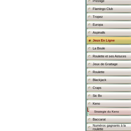
Prestige
Flamingo Club
Tropez
Europa
Aspinalls
Jeux En Ligne
La Boule
Roulette et ses Astuces
Jeux de Grattage
Roulette
Blackjack
Craps
Sic Bo
Keno
Strategie du Keno
Baccarat
Numéros gagnants à la
roulette