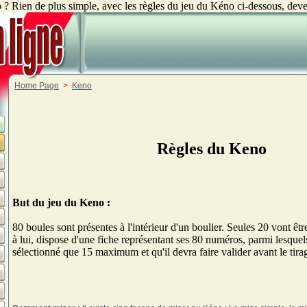
 Rien de plus simple, avec les règles du jeu du Kéno ci-dessous, dev
Home Page
>
Keno
Règles du Keno
But du jeu du Keno :
80 boules sont présentes à l'intérieur d'un boulier. Seules 20 vont êtr
à lui, dispose d'une fiche représentant ses 80 numéros, parmi lesquel
sélectionné que 15 maximum et qu'il devra faire valider avant le tira