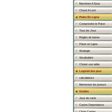
Machines A Sous
Chuck A Luck
Poker En Ligne
Comprendre le Poker
Tous les Jeux
Regles de bases
Poker en Ligne
Strategie
Vocabulaire
Choisir une table
Logiciel des jeux
calculateurs
Memoriser les joueurs
Guides
Jeux de carte
Casino Dependance
Choix Casino