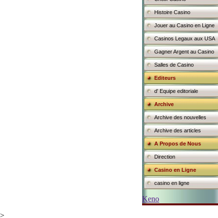
Histoire Casino
Jouer au Casino en Ligne
Casinos Legaux aux USA
Gagner Argent au Casino
Salles de Casino
Editeurs
d' Equipe editoriale
Archive
Archive des nouvelles
Archive des articles
A Propos de Nous
Direction
Casino en Ligne
casino en ligne
Keno
>